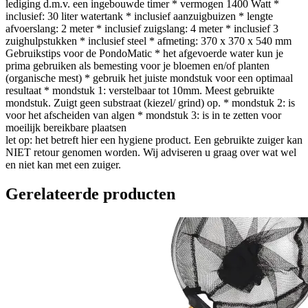
lediging d.m.v. een ingebouwde timer * vermogen 1400 Watt *
inclusief: 30 liter watertank * inclusief aanzuigbuizen * lengte
afvoerslang: 2 meter * inclusief zuigslang: 4 meter * inclusief 3
zuighulpstukken * inclusief steel * afmeting: 370 x 370 x 540 mm
Gebruikstips voor de PondoMatic * het afgevoerde water kun je
prima gebruiken als bemesting voor je bloemen en/of planten
(organische mest) * gebruik het juiste mondstuk voor een optimaal
resultaat * mondstuk 1: verstelbaar tot 10mm. Meest gebruikte
mondstuk. Zuigt geen substraat (kiezel/ grind) op. * mondstuk 2: is
voor het afscheiden van algen * mondstuk 3: is in te zetten voor
moeilijk bereikbare plaatsen
let op: het betreft hier een hygiene product. Een gebruikte zuiger kan
NIET retour genomen worden. Wij adviseren u graag over wat wel
en niet kan met een zuiger.
Gerelateerde producten