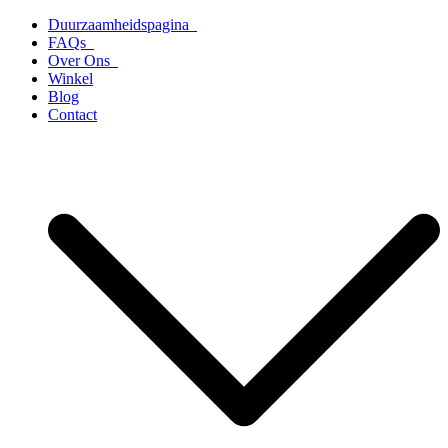
Ga
Duurzaamheidspagina
naar
FAQs
de
Over Ons
inhoud
Winkel
Blog
Contact