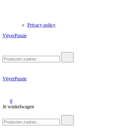
Privacy policy
VijverPassie
Zoek
naar:
VijverPassie
0
Je winkelwagen
Zoek
naar: