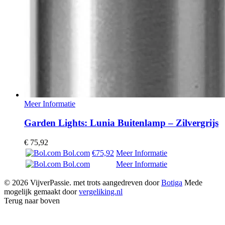
Meer Informatie
Garden Lights: Lunia Buitenlamp – Zilvergrijs
€
75,92
Bol.com
€75,92
Meer Informatie
Bol.com
Meer Informatie
© 2026 VijverPassie. met trots aangedreven door
Botiga
Mede
mogelijk gemaakt door
vergeliking.nl
Terug naar boven