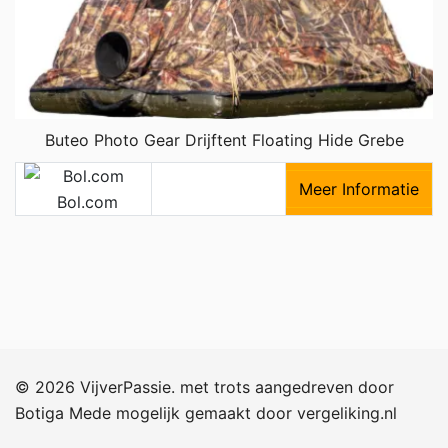
Buteo Photo Gear Drijftent Floating Hide Grebe
Meer Informatie
Bol.com
© 2026 VijverPassie. met trots aangedreven door
Botiga
Mede mogelijk gemaakt door
vergeliking.nl