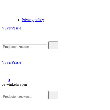
Privacy policy
VijverPassie
Zoek
naar:
VijverPassie
0
Je winkelwagen
Zoek
naar: