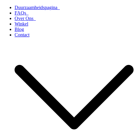
Ga
Duurzaamheidspagina
naar
FAQs
de
Over Ons
inhoud
Winkel
Blog
Contact