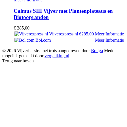
Calmus SIII Vijver met Plantenplateaus en
Biotoopranden
€
285,00
Vijverexpress.nl
€285,00
Meer Informatie
Bol.com
Meer Informatie
© 2026 VijverPassie. met trots aangedreven door
Botiga
Mede
mogelijk gemaakt door
vergeliking.nl
Terug naar boven