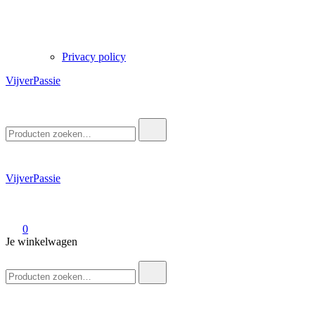
Privacy policy
VijverPassie
Zoek
naar:
VijverPassie
0
Je winkelwagen
Zoek
naar: