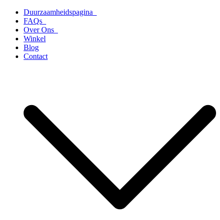
Ga
Duurzaamheidspagina
naar
FAQs
de
Over Ons
inhoud
Winkel
Blog
Contact