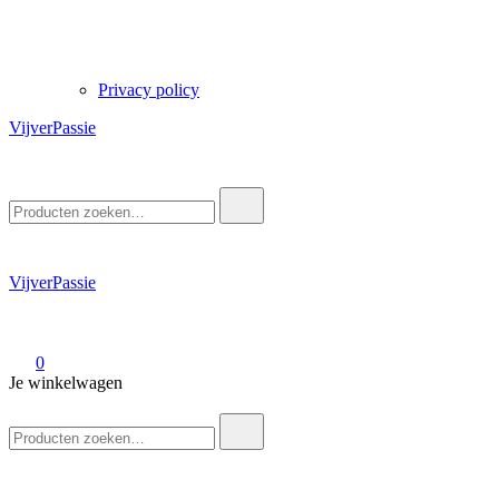
Privacy policy
VijverPassie
Zoek
naar:
VijverPassie
0
Je winkelwagen
Zoek
naar: