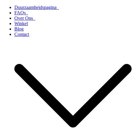
Ga
Duurzaamheidspagina
naar
FAQs
de
Over Ons
inhoud
Winkel
Blog
Contact