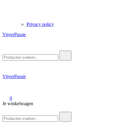
Privacy policy
VijverPassie
Zoek
naar:
VijverPassie
0
Je winkelwagen
Zoek
naar: