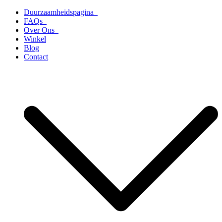
Ga
Duurzaamheidspagina
naar
FAQs
de
Over Ons
inhoud
Winkel
Blog
Contact