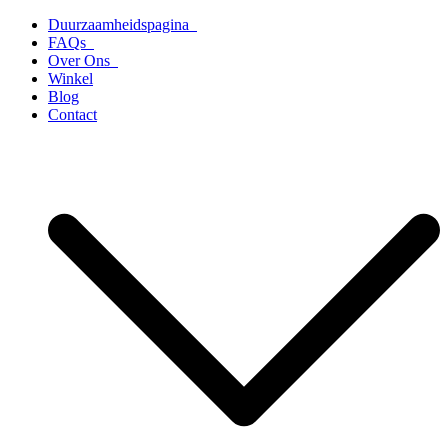
Ga
Duurzaamheidspagina
naar
FAQs
de
Over Ons
inhoud
Winkel
Blog
Contact