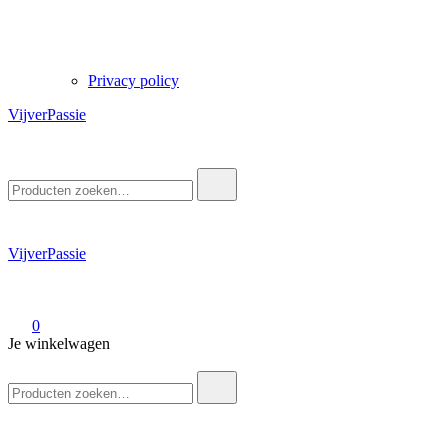
Privacy policy
VijverPassie
Zoek
naar:
VijverPassie
0
Je winkelwagen
Zoek
naar: