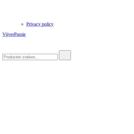
Privacy policy
VijverPassie
Zoek
naar: