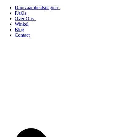
Ga
Duurzaamheidspagina
naar
FAQs
de
Over Ons
inhoud
Winkel
Blog
Contact