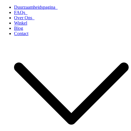
Ga
Duurzaamheidspagina
naar
FAQs
de
Over Ons
inhoud
Winkel
Blog
Contact