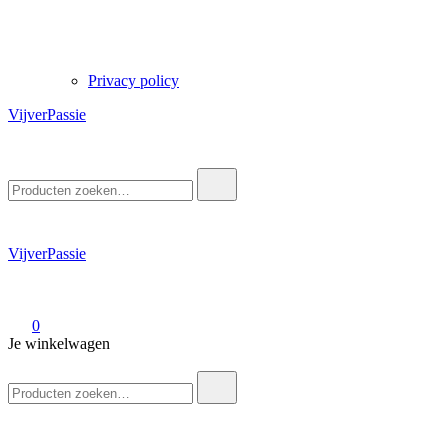
Privacy policy
VijverPassie
Zoek
naar:
VijverPassie
0
Je winkelwagen
Zoek
naar: