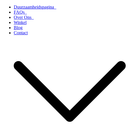
Ga
Duurzaamheidspagina
naar
FAQs
de
Over Ons
inhoud
Winkel
Blog
Contact