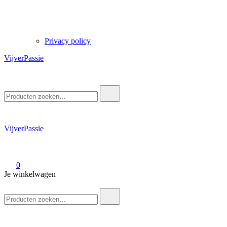
Privacy policy
VijverPassie
Zoek
naar:
VijverPassie
0
Je winkelwagen
Zoek
naar: