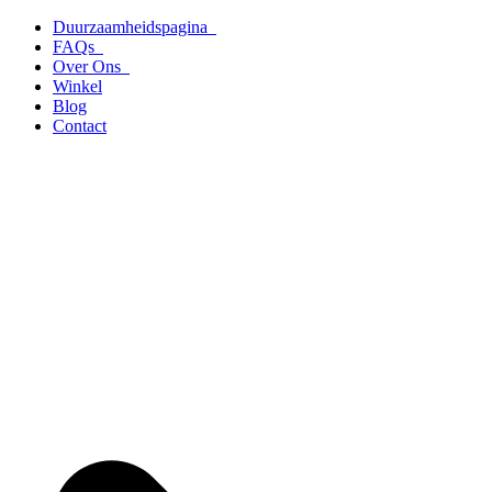
Ga
Duurzaamheidspagina
naar
FAQs
de
Over Ons
inhoud
Winkel
Blog
Contact