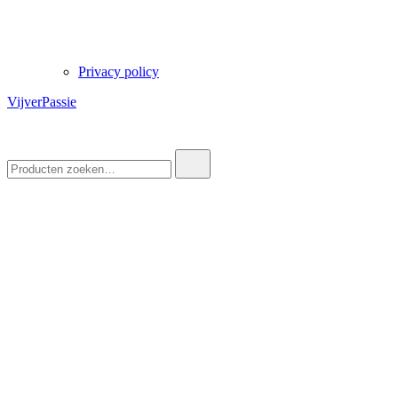
Privacy policy
VijverPassie
Zoek
naar: