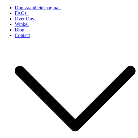
Ga
Duurzaamheidspagina
naar
FAQs
de
Over Ons
inhoud
Winkel
Blog
Contact