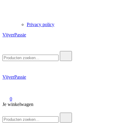
Privacy policy
VijverPassie
Zoek
naar:
VijverPassie
0
Je winkelwagen
Zoek
naar: