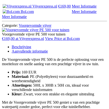
Vijverexpress.nl
€169,00
Meer Informatie
Bol.com
Meer Informatie
Meer Informatie
Categorie:
Voorgevormde vijver
Voorgevormde vijver PE 500 voor tuinen
€169,00 at Vijverexpress.nl
View Price at Bol.com
Beschrijving
Aanvullende informatie
De Voorgevormde vijver PE 500 is de perfecte oplossing voor een
moeiteloze en snelle aanleg van een prachtige vijver in uw tuin.
Prijs:
169 EUR
Materiaal:
PE (Polyethyleen) voor duurzaamheid en
weerbestendigheid
Afmetingen:
500L x 300B x 50H cm, ideaal voor
verschillende tuinformaten
Kleur:
Zwart, voor een strakke en elegante uitstraling
Met de Voorgevormde vijver PE 500 geniet u van een prachtige
waterpartij zonder gedoe, perfect voor elke tuinliefhebber.