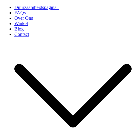
Ga
Duurzaamheidspagina
naar
FAQs
de
Over Ons
inhoud
Winkel
Blog
Contact