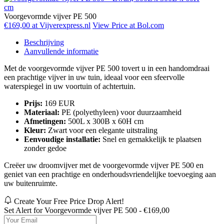
Voorgevormde vijver PE 500
€169,00 at Vijverexpress.nl
View Price at Bol.com
Beschrijving
Aanvullende informatie
Met de voorgevormde vijver PE 500 tovert u in een handomdraai
een prachtige vijver in uw tuin, ideaal voor een sfeervolle
waterspiegel in uw voortuin of achtertuin.
Prijs:
169 EUR
Materiaal:
PE (polyethyleen) voor duurzaamheid
Afmetingen:
500L x 300B x 60H cm
Kleur:
Zwart voor een elegante uitstraling
Eenvoudige installatie:
Snel en gemakkelijk te plaatsen
zonder gedoe
Creëer uw droomvijver met de voorgevormde vijver PE 500 en
geniet van een prachtige en onderhoudsvriendelijke toevoeging aan
uw buitenruimte.
Create Your Free Price Drop Alert!
Set Alert for Voorgevormde vijver PE 500 - €169,00