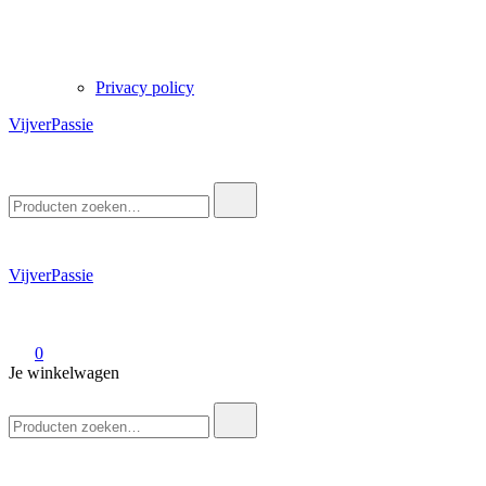
Privacy policy
VijverPassie
Zoek
naar:
VijverPassie
0
Je winkelwagen
Zoek
naar: