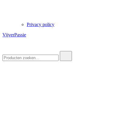
Privacy policy
VijverPassie
Zoek
naar: