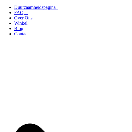
Ga
Duurzaamheidspagina
naar
FAQs
de
Over Ons
inhoud
Winkel
Blog
Contact