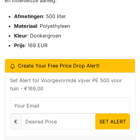
en moeiteloze aanleg.
Afmetingen
: 500 liter
Materiaal
: Polyethyleen
Kleur
: Donkergroen
Prijs
: 169 EUR
Create Your Free Price Drop Alert!
Set Alert for Voorgevormde vijver PE 500 voor
tuin - €169,00
€
SET ALERT