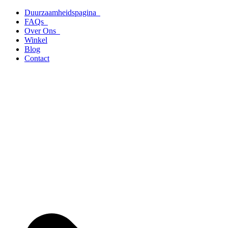
Ga
Duurzaamheidspagina
naar
FAQs
de
Over Ons
inhoud
Winkel
Blog
Contact