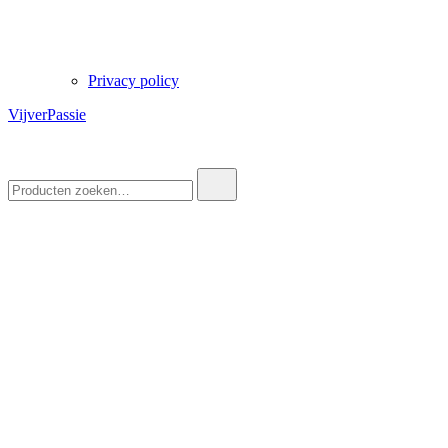
Privacy policy
VijverPassie
Zoek
naar: