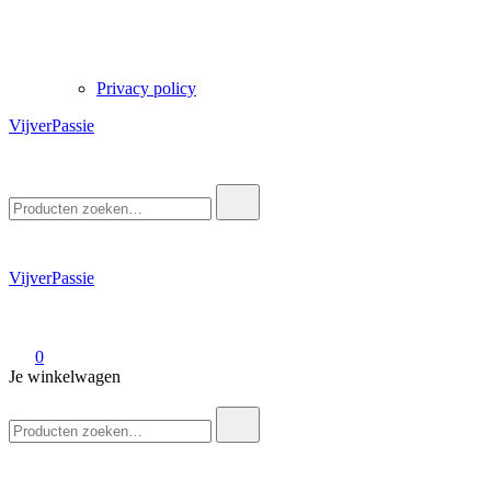
Privacy policy
VijverPassie
Zoek
naar:
VijverPassie
0
Je winkelwagen
Zoek
naar: