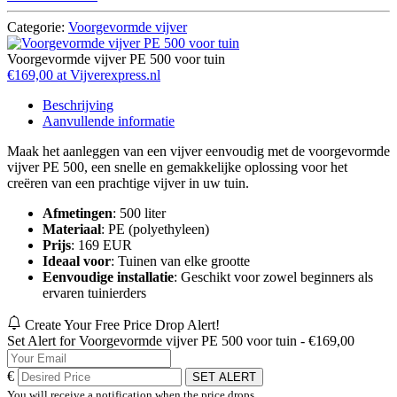
Categorie:
Voorgevormde vijver
Voorgevormde vijver PE 500 voor tuin
€169,00 at Vijverexpress.nl
Beschrijving
Aanvullende informatie
Maak het aanleggen van een vijver eenvoudig met de voorgevormde
vijver PE 500, een snelle en gemakkelijke oplossing voor het
creëren van een prachtige vijver in uw tuin.
Afmetingen
: 500 liter
Materiaal
: PE (polyethyleen)
Prijs
: 169 EUR
Ideaal voor
: Tuinen van elke grootte
Eenvoudige installatie
: Geschikt voor zowel beginners als
ervaren tuinierders
Create Your Free Price Drop Alert!
Set Alert for Voorgevormde vijver PE 500 voor tuin - €169,00
€
SET ALERT
You will receive a notification when the price drops.