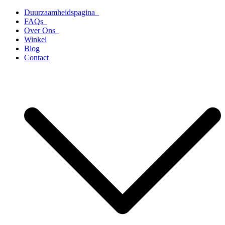
Ga
Duurzaamheidspagina
naar
FAQs
de
Over Ons
inhoud
Winkel
Blog
Contact