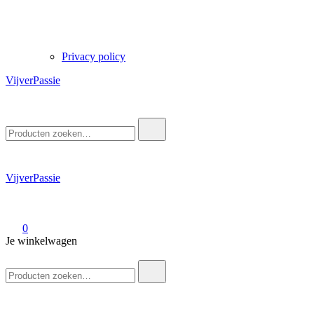
Privacy policy
VijverPassie
Zoek
naar:
VijverPassie
0
Je winkelwagen
Zoek
naar: