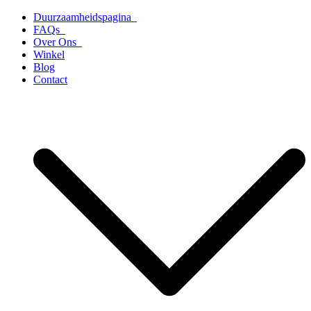
Ga
Duurzaamheidspagina
naar
FAQs
de
Over Ons
inhoud
Winkel
Blog
Contact