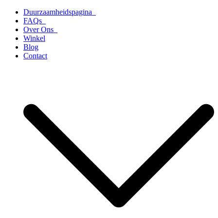
Ga
Duurzaamheidspagina
naar
FAQs
de
Over Ons
inhoud
Winkel
Blog
Contact