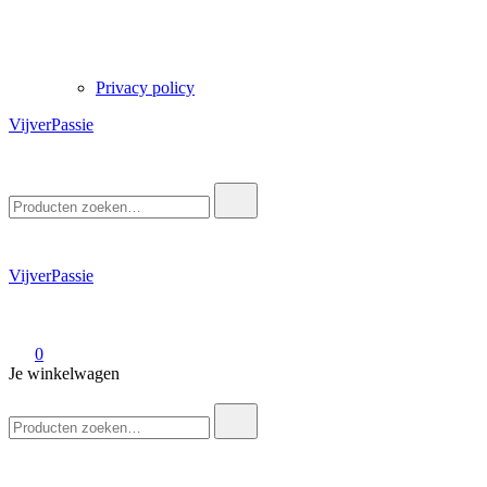
Privacy policy
VijverPassie
Zoek
naar:
VijverPassie
0
Je winkelwagen
Zoek
naar: