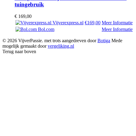
tuingebruik
€
169,00
Vijverexpress.nl
€169,00
Meer Informatie
Bol.com
Meer Informatie
© 2026 VijverPassie. met trots aangedreven door
Botiga
Mede
mogelijk gemaakt door
vergeliking.nl
Terug naar boven