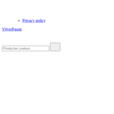
Privacy policy
VijverPassie
Zoek
naar: