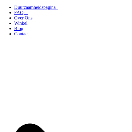
Ga
Duurzaamheidspagina
naar
FAQs
de
Over Ons
inhoud
Winkel
Blog
Contact