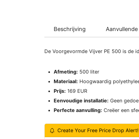
Beschrijving
Aanvullende 
De Voorgevormde Vijver PE 500 is de ide
Afmeting:
500 liter
Materiaal:
Hoogwaardig polyethyle
Prijs:
169 EUR
Eenvoudige installatie:
Geen gedoe o
Perfecte aanvulling:
Creëer een sfee
Create Your Free Price Drop Alert!