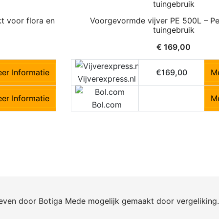
t voor flora en
Voorgevormde vijver PE 500L – Pe
tuingebruik
€
169,00
er Informatie
€169,00
Me
Vijverexpress.nl
er Informatie
Me
Bol.com
reven door
Botiga
Mede mogelijk gemaakt door
vergeliking.