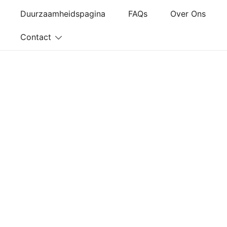
Ga
Duurzaamheidspagina
FAQs
Over Ons
naar
de
Contact
inhoud