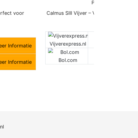
rfect voor
Calmus SIII Vijver – Voorgevormd met 
€
285,00
€285,00
M
Vijverexpress.nl
er Informatie
M
Bol.com
er Informatie
nl