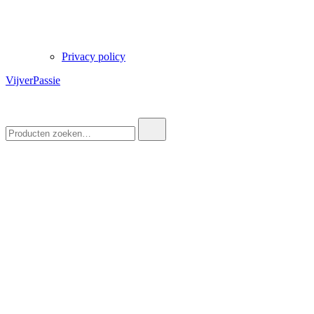
Privacy policy
VijverPassie
Zoek
naar: