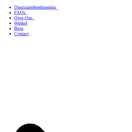
Ga
Duurzaamheidspagina
naar
FAQs
de
Over Ons
inhoud
Winkel
Blog
Contact