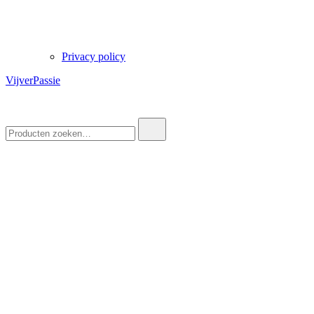
Privacy policy
VijverPassie
Zoek
naar: