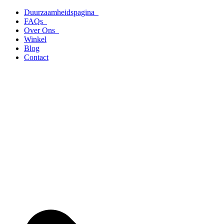
Ga
Duurzaamheidspagina
naar
FAQs
de
Over Ons
inhoud
Winkel
Blog
Contact