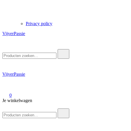
Privacy policy
VijverPassie
Zoek
naar:
VijverPassie
0
Je winkelwagen
Zoek
naar: