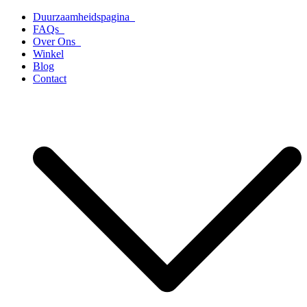
Ga
Duurzaamheidspagina
naar
FAQs
de
Over Ons
inhoud
Winkel
Blog
Contact