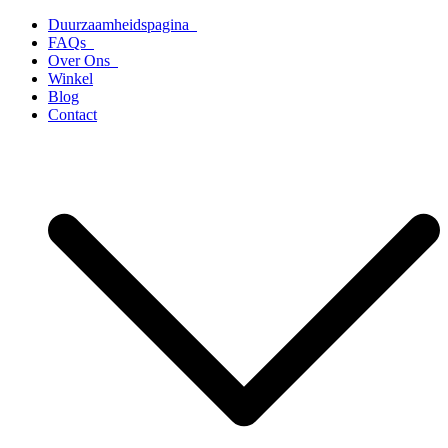
Ga
Duurzaamheidspagina
naar
FAQs
de
Over Ons
inhoud
Winkel
Blog
Contact