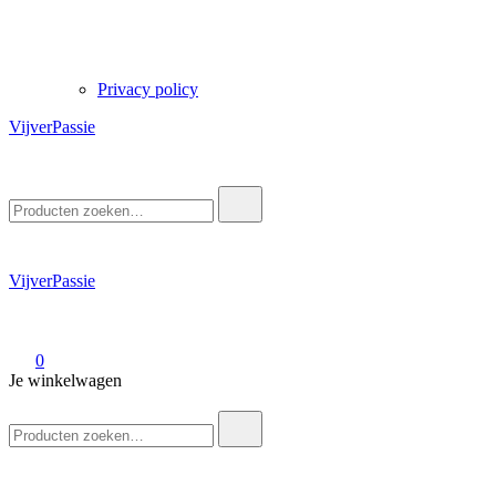
Privacy policy
VijverPassie
Zoek
naar:
VijverPassie
0
Je winkelwagen
Zoek
naar: