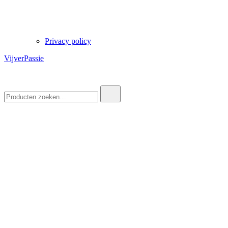
Privacy policy
VijverPassie
Zoek
naar: