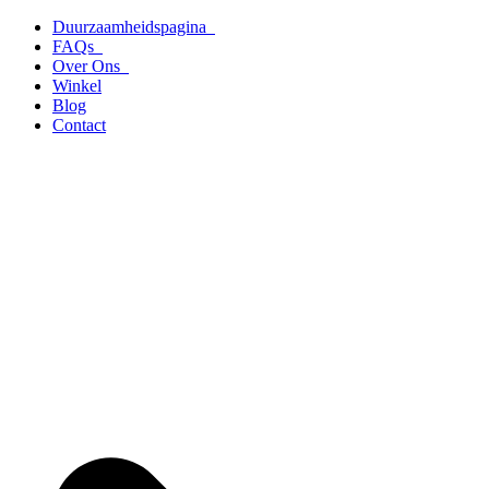
Ga
Duurzaamheidspagina
naar
FAQs
de
Over Ons
inhoud
Winkel
Blog
Contact