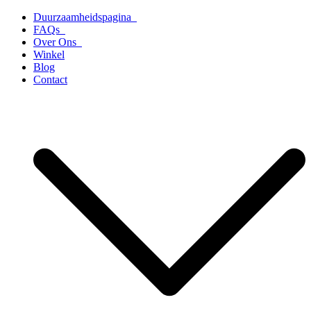
Ga
Duurzaamheidspagina
naar
FAQs
de
Over Ons
inhoud
Winkel
Blog
Contact