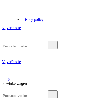
Privacy policy
VijverPassie
Zoek
naar:
VijverPassie
0
Je winkelwagen
Zoek
naar: