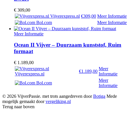
€
309,00
Vijverexpress.nl
€309,00
Meer Informatie
Bol.com
Meer Informatie
Meer Informatie
Ocean II Vijver – Duurzaam kunststof, Ruim
formaat
€
1.189,00
Meer
€1.189,00
Vijverexpress.nl
Informatie
Meer
Bol.com
Informatie
© 2026 VijverPassie. met trots aangedreven door
Botiga
Mede
mogelijk gemaakt door
vergeliking.nl
Terug naar boven