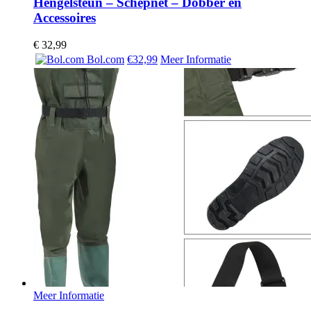
Hengelsteun – Schepnet – Dobber en
Accessoires
€
32,99
Bol.com
€32,99
Meer Informatie
Meer Informatie