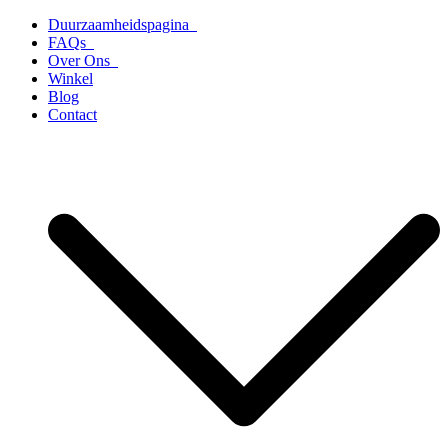
Ga
Duurzaamheidspagina
naar
FAQs
de
Over Ons
inhoud
Winkel
Blog
Contact