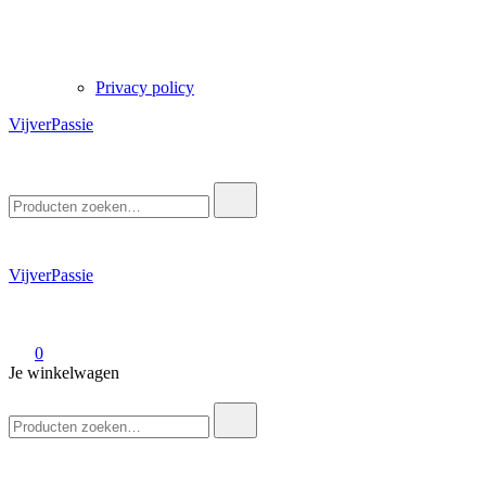
Privacy policy
VijverPassie
Zoek
naar:
VijverPassie
0
Je winkelwagen
Zoek
naar: