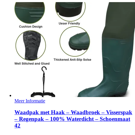
Meer Informatie
Waadpak met Haak – Waadbroek – Visserspak
– Regenpak – 100% Waterdicht – Schoenmaat
42