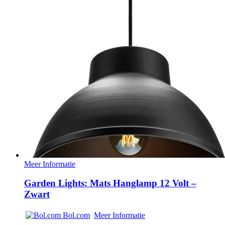
Meer Informatie
Garden Lights: Mats Hanglamp 12 Volt –
Zwart
Bol.com
Meer Informatie