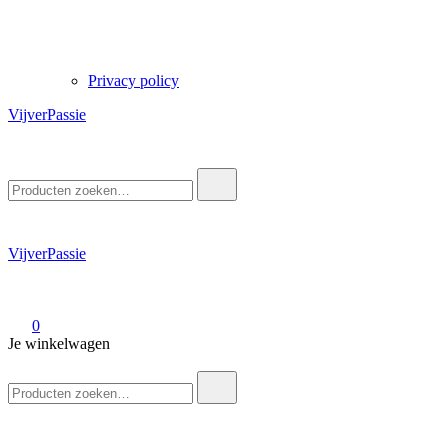
Privacy policy
VijverPassie
Zoek
naar:
VijverPassie
0
Je winkelwagen
Zoek
naar: