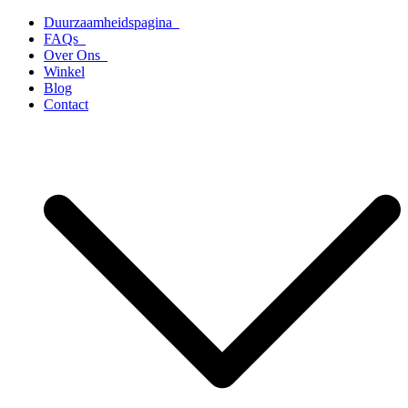
Ga
Duurzaamheidspagina
naar
FAQs
de
Over Ons
inhoud
Winkel
Blog
Contact