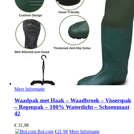
Meer Informatie
Waadpak met Haak – Waadbroek – Visserspak
– Regenpak – 100% Waterdicht – Schoenmaat
42
€
31,98
Bol.com
€31,98
Meer Informatie