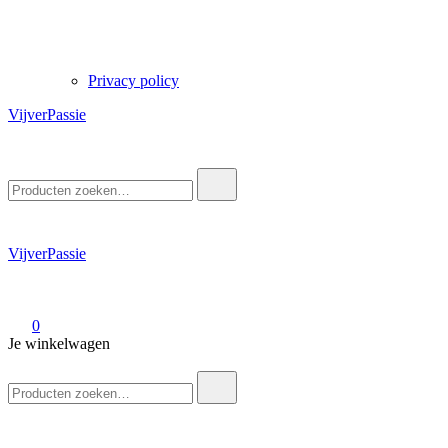
Privacy policy
VijverPassie
Zoek
naar:
VijverPassie
0
Je winkelwagen
Zoek
naar: