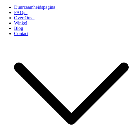
Ga
Duurzaamheidspagina
naar
FAQs
de
Over Ons
inhoud
Winkel
Blog
Contact