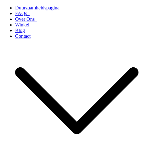
Ga
Duurzaamheidspagina
naar
FAQs
de
Over Ons
inhoud
Winkel
Blog
Contact