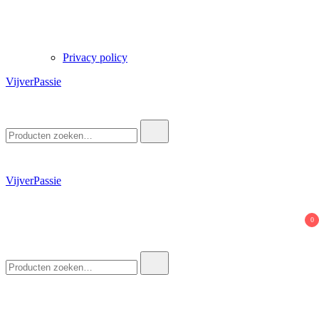
Privacy policy
VijverPassie
Zoek
naar:
VijverPassie
0
Zoek
naar: