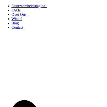
Ga
Duurzaamheidspagina
naar
FAQs
de
Over Ons
inhoud
Winkel
Blog
Contact