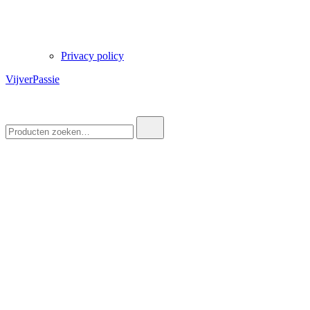
Privacy policy
VijverPassie
Zoek
naar: