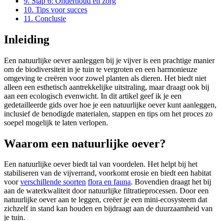
9.
Stap 6: Onderhoud en zorg
10.
Tips voor succes
11.
Conclusie
Inleiding
Een natuurlijke oever aanleggen bij je vijver is een prachtige manier
om de biodiversiteit in je tuin te vergroten en een harmonieuze
omgeving te creëren voor zowel planten als dieren. Het biedt niet
alleen een esthetisch aantrekkelijke uitstraling, maar draagt ook bij
aan een ecologisch evenwicht. In dit artikel geef ik je een
gedetailleerde gids over hoe je een natuurlijke oever kunt aanleggen,
inclusief de benodigde materialen, stappen en tips om het proces zo
soepel mogelijk te laten verlopen.
Waarom een natuurlijke oever?
Een natuurlijke oever biedt tal van voordelen. Het helpt bij het
stabiliseren van de vijverrand, voorkomt erosie en biedt een habitat
voor
verschillende soorten
flora en fauna
. Bovendien draagt het bij
aan de waterkwaliteit door natuurlijke filtratieprocessen. Door een
natuurlijke oever aan te leggen, creëer je een mini-ecosysteem dat
zichzelf in stand kan houden en bijdraagt aan de duurzaamheid van
je tuin.