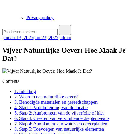
Privacy policy
Zoek
naar:
januari 13, 2025
juni 23, 2025
admin
Vijver Natuurlijke Oever: Hoe Maak Je
Dat?
Contents
1.
Inleiding
2.
Waarom een natuurlijke oever?
3.
Benodigde materialen en gereedschappen
4.
Stap 1: Voorbereiding van de locatie
5.
Stap 2: Aanbrengen van de vijverfolie of klei
6.
Stap 3: Creëren van verschillende diepteniveaus
7.
Stap 4: Aanplanten van water- en oeverplanten
8.
Stap 5: Toevoegen van natuurlijke elementen