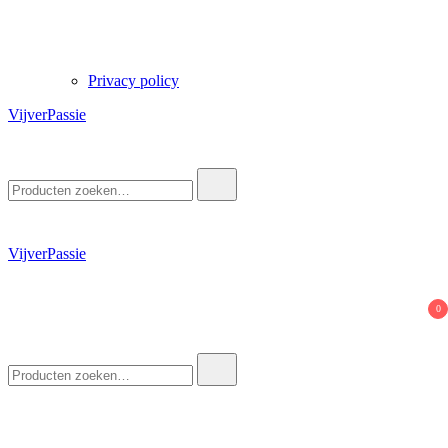
Privacy policy
VijverPassie
Zoek
naar:
VijverPassie
0
Zoek
naar: