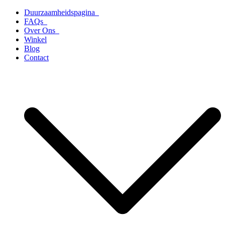
Ga
Duurzaamheidspagina
naar
FAQs
de
Over Ons
inhoud
Winkel
Blog
Contact