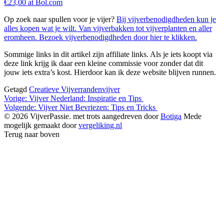
€23,00 at Bol.com
Op zoek naar spullen voor je vijer?
Bij vijverbenodigdheden kun je
alles kopen wat je wilt. Van vijverbakken tot vijverplanten en aller
eromheen. Bezoek vijverbenodigdheden door hier te klikken.
Sommige links in dit artikel zijn affiliate links. Als je iets koopt via
deze link krijg ik daar een kleine commissie voor zonder dat dit
jouw iets extra’s kost. Hierdoor kan ik deze website blijven runnen.
Getagd
Creatieve Vijverranden
vijver
Bericht
Vorige:
Vijver Nederland: Inspiratie en Tips
Volgende:
Vijver Niet Bevriezen: Tips en Tricks
navigatie
© 2026 VijverPassie. met trots aangedreven door
Botiga
Mede
mogelijk gemaakt door
vergeliking.nl
Terug naar boven