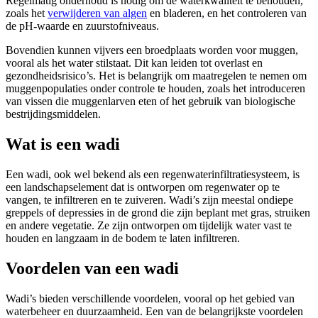
Regelmatig onderhoud is nodig om de waterkwaliteit te behouden,
zoals het
verwijderen van algen
en bladeren, en het controleren van
de pH-waarde en zuurstofniveaus.
Bovendien kunnen vijvers een broedplaats worden voor muggen,
vooral als het water stilstaat. Dit kan leiden tot overlast en
gezondheidsrisico’s. Het is belangrijk om maatregelen te nemen om
muggenpopulaties onder controle te houden, zoals het introduceren
van vissen die muggenlarven eten of het gebruik van biologische
bestrijdingsmiddelen.
Wat is een wadi
Een wadi, ook wel bekend als een regenwaterinfiltratiesysteem, is
een landschapselement dat is ontworpen om regenwater op te
vangen, te infiltreren en te zuiveren. Wadi’s zijn meestal ondiepe
greppels of depressies in de grond die zijn beplant met gras, struiken
en andere vegetatie. Ze zijn ontworpen om tijdelijk water vast te
houden en langzaam in de bodem te laten infiltreren.
Voordelen van een wadi
Wadi’s bieden verschillende voordelen, vooral op het gebied van
waterbeheer en duurzaamheid. Een van de belangrijkste voordelen