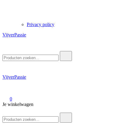
Privacy policy
VijverPassie
Zoek
naar:
VijverPassie
0
Je winkelwagen
Zoek
naar: