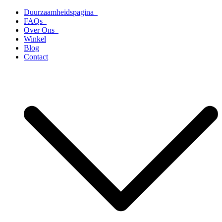
Ga
Duurzaamheidspagina
naar
FAQs
de
Over Ons
inhoud
Winkel
Blog
Contact