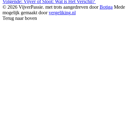
Volgende:
Vijver of Sloot: Wat is Het Verschil?
navigatie
© 2026 VijverPassie. met trots aangedreven door
Botiga
Mede
mogelijk gemaakt door
vergeliking.nl
Terug naar boven