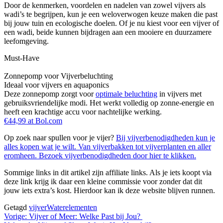
Door de kenmerken, voordelen en nadelen van zowel vijvers als
wadi’s te begrijpen, kun je een weloverwogen keuze maken die past
bij jouw tuin en ecologische doelen. Of je nu kiest voor een vijver of
een wadi, beide kunnen bijdragen aan een mooiere en duurzamere
leefomgeving.
Must-Have
Zonnepomp voor Vijverbeluchting
Ideaal voor vijvers en aquaponics
Deze zonnepomp zorgt voor
optimale beluchting
in vijvers met
gebruiksvriendelijke modi. Het werkt volledig op zonne-energie en
heeft een krachtige accu voor nachtelijke werking.
€44,99 at Bol.com
Op zoek naar spullen voor je vijer?
Bij vijverbenodigdheden kun je
alles kopen wat je wilt. Van vijverbakken tot vijverplanten en aller
eromheen. Bezoek vijverbenodigdheden door hier te klikken.
Sommige links in dit artikel zijn affiliate links. Als je iets koopt via
deze link krijg ik daar een kleine commissie voor zonder dat dit
jouw iets extra’s kost. Hierdoor kan ik deze website blijven runnen.
Getagd
vijver
Waterelementen
Bericht
Vorige:
Vijver of Meer: Welke Past bij Jou?