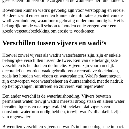
geselecteerd om ervoor te zorgen dat de wadi effectief functioneert.
Bovendien kunnen wadi’s gevoelig zijn voor verstopping en erosie.
Bladeren, vuil en sedimenten kunnen de infiltratiecapaciteit van de
wadi verminderen, waardoor regelmatig onderhoud nodig is. Het is
belangrijk om de wadi schoon te houden en te zorgen voor een
goede vegetatiebedekking om erosie te voorkomen.
Verschillen tussen vijvers en wadi’s
Hoewel zowel vijvers als wadi’s waterfeatures zijn, zijn er enkele
belangrijke verschillen tussen de twee. Een van de belangrijkste
verschillen is het doel en de functie. Vijvers zijn voornamelijk
decoratief en worden vaak gebruikt voor recreatieve doeleinden,
zoals het houden van vissen en waterplanten. Wadi’s daarentegen
zijn ontworpen voor waterbeheer en duurzaamheid, met de nadruk
op het opvangen, infiltreren en zuiveren van regenwater.
Een ander verschil is de waterhuishouding. Vijvers bevatten
permanent water, terwijl wadi’s meestal droog staan en alleen water
bevatten tijdens en na regenval. Dit betekent dat vijvers een
constante waterbron nodig hebben, terwijl wadi’s afhankelijk zijn
van regenwater.
Bovendien verschillen vijvers en wadi’s in hun ecologische impact.