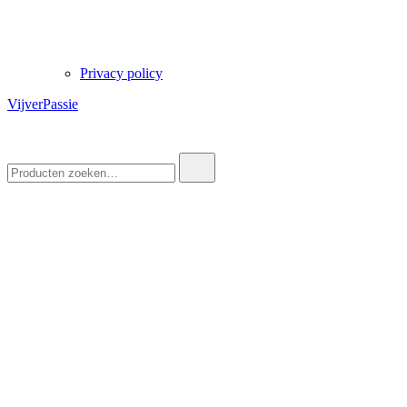
Privacy policy
VijverPassie
Zoek
naar: