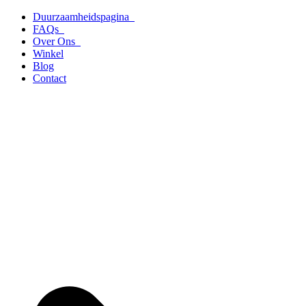
Ga
Duurzaamheidspagina
naar
FAQs
de
Over Ons
inhoud
Winkel
Blog
Contact